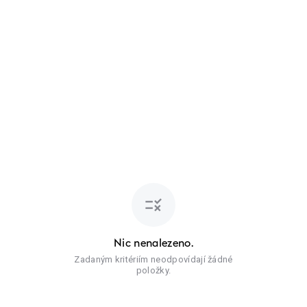
rule
Nic nenalezeno.
Zadaným kritériím neodpovídají žádné
položky.