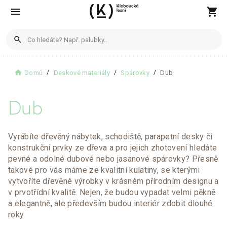
menu
shopping_cart
search
Produkty
home
Domů
Deskové materiály
Spárovky
Dub
Žádné produkty nenalezeny
Dub
Blogové články
Vyrábíte dřevěný nábytek, schodiště, parapetní desky či
konstrukční prvky ze dřeva a pro jejich zhotovení hledáte
Žádné články nenalezeny
pevné a odolné dubové nebo jasanové spárovky? Přesně
takové pro vás máme ze kvalitní kulatiny, se kterými
vytvoříte dřevěné výrobky v krásném přírodním designu a
Zobrazit všechny výsledky
v prvotřídní kvalitě. Nejen, že budou vypadat velmi pěkně
a elegantně, ale především budou interiér zdobit dlouhé
roky.