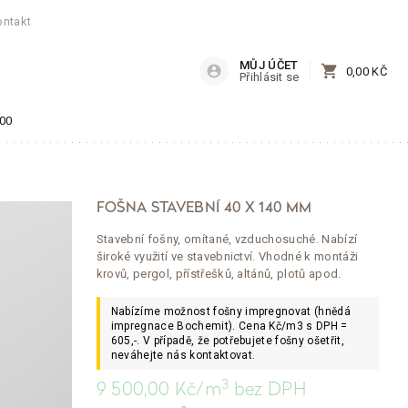
ontakt
MŮJ ÚČET
shopping_cart
account_circle
0,00 KČ
Přihlásit se
:00
FOŠNA STAVEBNÍ 40 X 140 MM
Stavební fošny, omítané, vzduchosuché. Nabízí
široké využití ve stavebnictví. Vhodné k montáži
krovů, pergol, přístřešků, altánů, plotů apod.
Nabízíme možnost fošny impregnovat (hnědá
impregnace Bochemit). Cena Kč/m3 s DPH =
605,-. V případě, že potřebujete fošny ošetřit,
neváhejte nás kontaktovat.
3
9 500,00
Kč/m
bez DPH