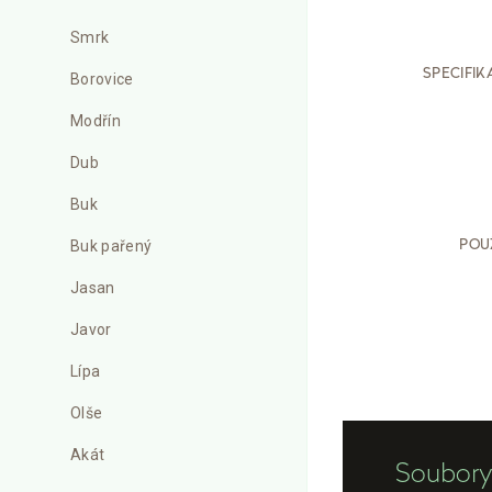
Smrk
SPECIFIK
Borovice
Modřín
Dub
Buk
Buk pařený
POUŽ
Jasan
Javor
Lípa
Olše
Akát
Soubory