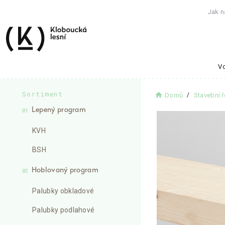
Jak n
Vo
Sortiment
home
Domů
Stavební ř
Lepený program
01
KVH
BSH
Hoblovaný program
02
Palubky obkladové
Palubky podlahové