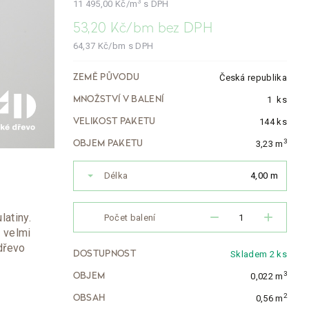
3
11 495,00
Kč/m
s DPH
53,20
Kč/bm
bez DPH
64,37
Kč/bm
s DPH
Česká republika
ZEMĚ PŮVODU
1
ks
MNOŽSTVÍ V BALENÍ
144 ks
VELIKOST PAKETU
3
3,23 m
OBJEM PAKETU
Délka
4,00 m
remove
add
atiny.
Počet balení
 velmi
dřevo
Skladem 2 ks
DOSTUPNOST
3
0,022 m
OBJEM
2
0,56 m
OBSAH