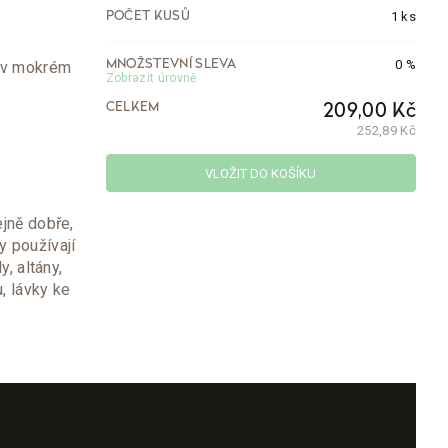
1 ks
POČET KUSŮ
0 %
o v mokrém
MNOŽSTEVNÍ SLEVA
Zobrazit úrovně
CELKEM
209,00 Kč
252,89 Kč
VLOŽIT DO KOŠÍKU
ejně dobře,
y používají
y, altány,
, lávky ke