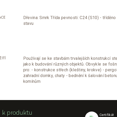
Dřevina: Smrk Třída pevnosti: C24 (S10) - tříděn
ACE
stavu
Používají se ke stavbám trvalejších konstrukcí st
ITÍ
jako k budování různých objektů. Obvykle se fošn
pro: - konstrukce střech (kleštiny, krokve) - pergol
zahradní domky, chaty - bednění k šalování betonu
komínům
 k produktu
Certifikát