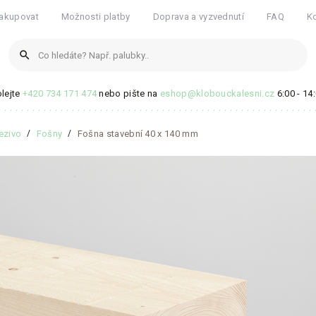
akupovat
Možnosti platby
Doprava a vyzvednutí
FAQ
K
search
lejte
+420 734 171 474
nebo pište na
eshop@klobouckalesni.cz
6:00 - 14
Produkty
ezivo
Fošny
Fošna stavební 40 x 140 mm
Žádné produkty nenalezeny
Blogové články
Žádné články nenalezeny
Zobrazit všechny výsledky