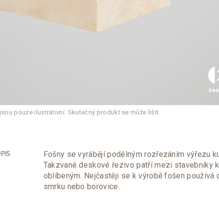
ou pouze ilustrativní. Skutečný produkt se může lišit.
Fošny se vyrábějí podélným rozřezáním výřezu kul
PIS
Takzvané deskové řezivo patří mezi stavebníky k
oblíbeným. Nejčastěji se k výrobě fošen používá 
smrku nebo borovice.