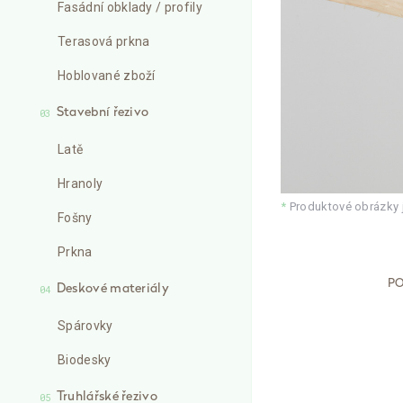
Fasádní obklady / profily
Terasová prkna
Hoblované zboží
Stavební řezivo
03
Latě
Hranoly
*
Produktové obrázky js
Fošny
Prkna
PO
Deskové materiály
04
Spárovky
Biodesky
Truhlářské řezivo
05