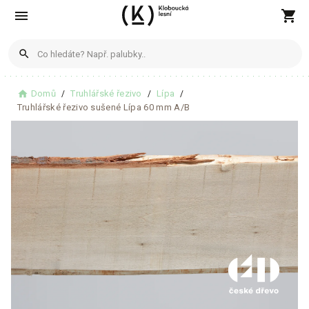
menu
shopping_cart
search
Produkty
home
Domů
Truhlářské řezivo
Lípa
Truhlářské řezivo sušené Lípa 60 mm A/B
Žádné produkty nenalezeny
Blogové články
Žádné články nenalezeny
Zobrazit všechny výsledky