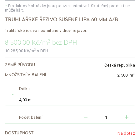
*
Produktové obrázky jsou pouze ilustrativní. Skutečný produkt se
může lišit.
TRUHLÁŘSKÉ ŘEZIVO SUŠENÉ LÍPA 60 MM A/B
Truhlářské řezivo neomítané v dřevině javor.
3
8 500,00
Kč/m
bez DPH
3
10 285,00
Kč/m
s DPH
Česká republika
ZEMĚ PŮVODU
3
2,500
m
MNOŽSTVÍ V BALENÍ
Délka
4,00 m
remove
add
Počet balení
Na dotaz
DOSTUPNOST