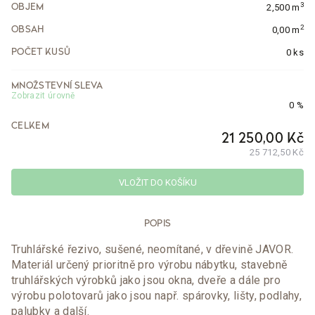
3
2,500 m
OBJEM
2
0,00 m
OBSAH
0 ks
POČET KUSŮ
MNOŽSTEVNÍ SLEVA
Zobrazit úrovně
0 %
CELKEM
21 250,00 Kč
25 712,50 Kč
VLOŽIT DO KOŠÍKU
POPIS
Truhlářské řezivo, sušené, neomítané, v dřevině JAVOR.
Materiál určený prioritně pro výrobu nábytku, stavebně
truhlářských výrobků jako jsou okna, dveře a dále pro
výrobu polotovarů jako jsou např. spárovky, lišty, podlahy,
palubky a další.