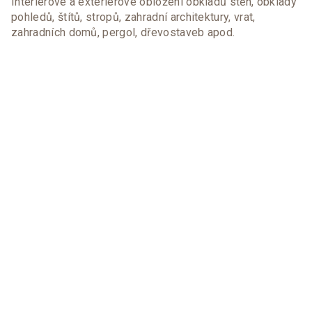
Interiérové a exteriérové obložení obkladů stěn, obklady
pohledů, štítů, stropů, zahradní architektury, vrat,
zahradních domů, pergol, dřevostaveb apod.