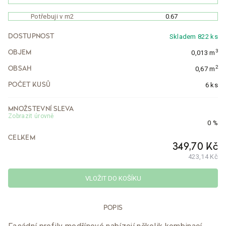
Potřebuji v m2
Skladem 822 ks
DOSTUPNOST
3
0,013 m
OBJEM
2
0,67 m
OBSAH
6 ks
POČET KUSŮ
MNOŽSTEVNÍ SLEVA
Zobrazit úrovně
0 %
CELKEM
349,70 Kč
423,14 Kč
VLOŽIT DO KOŠÍKU
POPIS