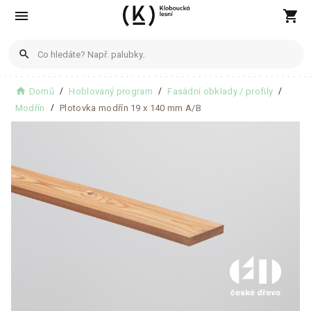
menu
shopping_cart
search
home
Domů
Hoblovaný program
Fasádní obklady / profily
Produkty
Modřín
Plotovka modřín 19 x 140 mm A/B
Žádné produkty nenalezeny
Blogové články
Žádné články nenalezeny
Zobrazit všechny výsledky