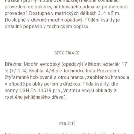
Fasádní profily modřínové nabízejí několik kombinací
provedení od palubky, hoblovaného prkna až po rhombus
provedení. Dostupné v metrických délkách 3, 4 a 5 m.
Dostupné v dřevině modřín opadavý. Třídění kvality je
detailně popsáno v technickém popisu.
SPECIFIKACE
Dřevina: Modřín evropský (opadavý) Vlhkost: exteriér 17
% (+/-2 %) Kvalita: A/B dle technické listu Provedení:
čtyřstranně hoblované s otrou hranou, zaoblenou hranou a
v případě palubky perem a dřážkou. Třída kvality: dle
normy ČSN EN 14519 pro „Vnitřní a vnější obklady z
rostlého jehličnatého dřeva“.
POUŽITÍ