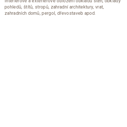
Interiérové a exteriérové obložení obkladů stěn, obklady
pohledů, štítů, stropů, zahradní architektury, vrat,
zahradních domů, pergol, dřevostaveb apod.