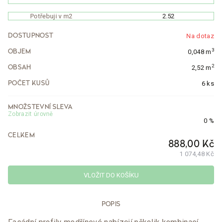
Potřebuji v m2
Na dotaz
DOSTUPNOST
3
0,048 m
OBJEM
2
2,52 m
OBSAH
6 ks
POČET KUSŮ
MNOŽSTEVNÍ SLEVA
Zobrazit úrovně
0 %
CELKEM
888,00 Kč
1 074,48 Kč
VLOŽIT DO KOŠÍKU
POPIS