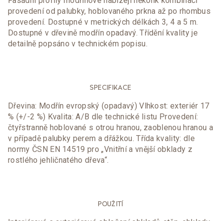
Fasádní profily modřínové nabízejí několik kombinací
provedení od palubky, hoblovaného prkna až po rhombus
provedení. Dostupné v metrických délkách 3, 4 a 5 m.
Dostupné v dřevině modřín opadavý. Třídění kvality je
detailně popsáno v technickém popisu.
SPECIFIKACE
Dřevina: Modřín evropský (opadavý) Vlhkost: exteriér 17
% (+/-2 %) Kvalita: A/B dle technické listu Provedení:
čtyřstranně hoblované s otrou hranou, zaoblenou hranou a
v případě palubky perem a dřážkou. Třída kvality: dle
normy ČSN EN 14519 pro „Vnitřní a vnější obklady z
rostlého jehličnatého dřeva“.
POUŽITÍ