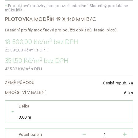
*
Produktové obrázky jsou pouze ilustrativní. Skutečný produkt se
může lišit.
PLOTOVKA MODŘÍN 19 X 140 MM B/C
Fasádní profily modřínové pro použití obkladů, fasád, plotů
3
18 500,00
Kč/m
bez DPH
3
22 385,00
Kč/m
s DPH
2
351,50
Kč/m
bez DPH
2
425,32
Kč/m
s DPH
Česká republika
ZEMĚ PŮVODU
6
ks
MNOŽSTVÍ V BALENÍ
Délka
3,00 m
remove
add
Počet balení