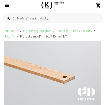
menu
shopping_cart
search
home
Domů
Hoblovaný program
Fasádní obklady / profily
Produkty
Modřín
Plotovka modřín 19 x 140 mm B/C
Žádné produkty nenalezeny
Blogové články
Žádné články nenalezeny
Zobrazit všechny výsledky