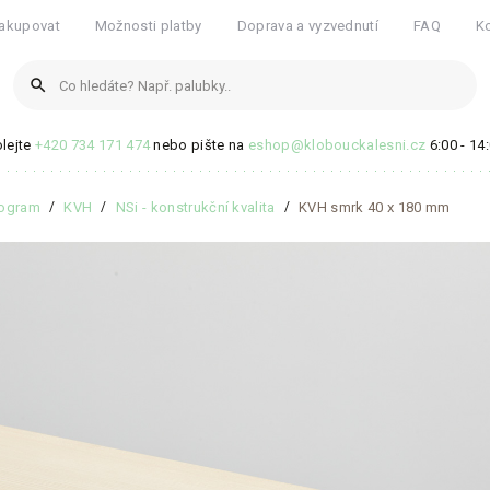
akupovat
Možnosti platby
Doprava a vyzvednutí
FAQ
K
search
lejte
+420 734 171 474
nebo pište na
eshop@klobouckalesni.cz
6:00 - 14
Produkty
rogram
KVH
NSi - konstrukční kvalita
KVH smrk 40 x 180 mm
Žádné produkty nenalezeny
Blogové články
Žádné články nenalezeny
Zobrazit všechny výsledky