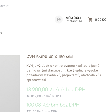
ontakt
MŮJ ÚČET
shopping_cart
account_circle
0,00 KČ
Přihlásit se
:00
KVH SMRK 40 X 180 MM
KVH je výrobek s kontrolovanou kvalitou a jasně
definovanými vlastnostmi, který splňuje vysoké
požadavky stavebníků, projektantů, obchodníků i
zpracovatelů.
3
13 900,00
Kč/m
bez DPH
3
16 819,00
Kč/m
s DPH
100,08
Kč/bm
bez DPH
121,10
Kč/bm
s DPH