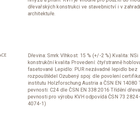
dřevařských konstrukci ve stavebnictví i v zahrad
architektuře.
Dřevina: Smrk Vlhkost: 15 % (+/-2 %) Kvalita: NSi
ACE
konstrukční kvalita Provedení: čtyřstranně hoblov
fasetované Lepidlo: PUR nezávadné lepidlo bez
rozpouštědel Ozubený spoj: dle povolení certifik
institutu Holzforschung Austria a ČSN EN 14080 
pevnosti: C24 dle ČSN EN 338:2016 Třídění dřeva
pevnosti pro výrobu KVH odpovídá ČSN 73 2824
4074-1)