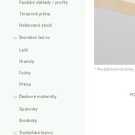
Fasádní obklady / profily
Terasová prkna
Hoblované zboží
Stavební řezivo
03
Latě
Hranoly
*
Produktové obrázky js
Fošny
Prkna
PO
Deskové materiály
04
Spárovky
Biodesky
Truhlářské řezivo
05