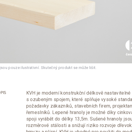
ou pouze ilustrativní. Skutečný produkt se může lišit.
KVH je moderní konstrukční délkově nastavitelné
PIS
s ozubeným spojem, které splňuje vysoké standa
požadavky zákazníků, stavebních firem, projektan
řemeslníků. Lepené hranoly je možné díky cinko
spoji vyrábět do délky 13,5m. Sušené hranoly jso
rozměrové stálosti a snižují riziko rozvoje dřev
hmyzu a plísní. KVH je vhodné pro použiti do mod