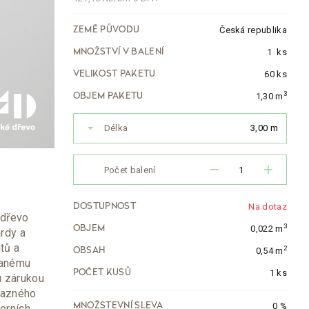
Česká republika
ZEMĚ PŮVODU
1
ks
MNOŽSTVÍ V BALENÍ
60 ks
VELIKOST PAKETU
3
1,30 m
OBJEM PAKETU
Délka
3,00 m
remove
add
Počet balení
Na dotaz
DOSTUPNOST
 dřevo
3
0,022 m
OBJEM
rdy a
tů a
2
0,54 m
OBSAH
vanému
1 ks
POČET KUSŮ
u zárukou
okazného
0 %
MNOŽSTEVNÍ SLEVA
erních