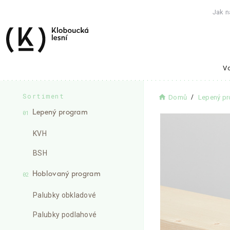
Jak n
Vo
Sortiment
home
Domů
Lepený p
Lepený program
01
KVH
BSH
Hoblovaný program
02
Palubky obkladové
Palubky podlahové