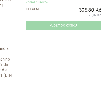
Zobrazit úrovně
ní
CELKEM
305,80 Kč
370,02 Kč
VLOŽIT DO KOŠÍKU
 –
ané a
ačního
Třída
: dle
-1 (DIN