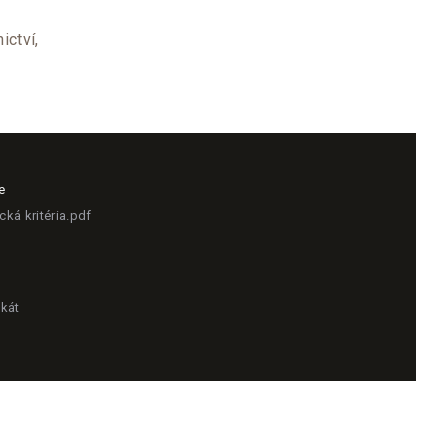
ictví,
e
cká kritéria.pdf
ikát