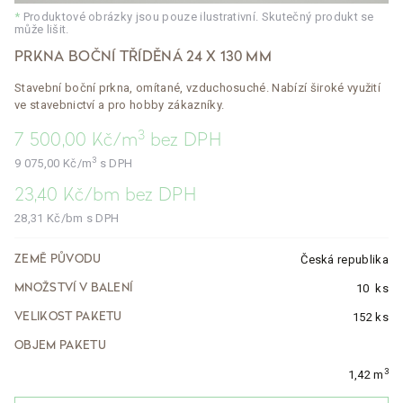
*
Produktové obrázky jsou pouze ilustrativní. Skutečný produkt se
může lišit.
PRKNA BOČNÍ TŘÍDĚNÁ 24 X 130 MM
Stavební boční prkna, omítané, vzduchosuché. Nabízí široké využití
ve stavebnictví a pro hobby zákazníky.
3
7 500,00
Kč/m
bez DPH
3
9 075,00
Kč/m
s DPH
23,40
Kč/bm
bez DPH
28,31
Kč/bm
s DPH
Česká republika
ZEMĚ PŮVODU
10
ks
MNOŽSTVÍ V BALENÍ
152 ks
VELIKOST PAKETU
OBJEM PAKETU
3
1,42 m