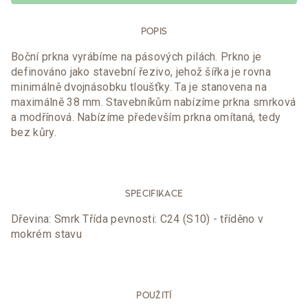
POPIS
Boční prkna vyrábíme na pásových pilách. Prkno je
definováno jako stavební řezivo, jehož šířka je rovna
minimálně dvojnásobku tloušťky. Ta je stanovena na
maximálně 38 mm. Stavebníkům nabízíme prkna smrková
a modřínová. Nabízíme především prkna omítaná, tedy
bez kůry.
SPECIFIKACE
Dřevina: Smrk Třída pevnosti: C24 (S10) - tříděno v
mokrém stavu
POUŽITÍ